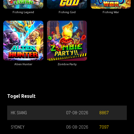
Fishing Legend
Fishing God
Fishing War
Alien Hunter
Zombie Party
Togel Result
HK SIANG
07-08-2026
8867
SYDNEY
06-08-2026
7097