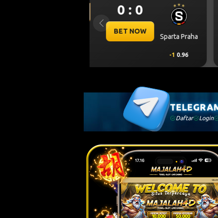
0 : 0
Previous
BET NOW
Union 
Bodo Glimt
Gill
0.75
0.82
-0.75
TELEGRA
Daftar
Login