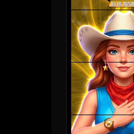
7. Bonus dapat diwithdrawka
5. Bonus ini berlaku Hanya Untu
6. Harap Claim Bonus Terlebih d
8. Semua keputasan Majalah4d
BONUS DEPOS
7. MAJALAH4D berhak menarik bo
9. Member Yang Claim GARAN
kesamaan alamat IP maupun mel
1. Minimal deposit Rp. 50.000,
8. Keputusan MAJALAH4D adala
2. Maximal bonus diberikan Rp
3. Syarat 3x Turn Over (Conto
witdraw)
4. Tidak menerima invest dal
Paket Slot 50+
5. Klaim bonus harian langsun
1. Khusus Permainan SLOT.
6. Bonus ini berlaku untuk s
2. Bonus tidak berlaku jika depo
3. Klaim Bonus sebelum saldo di
7. Tidak belaku untuk deposit
4. Minimal deposit adalah Rp. 25
5. Batas Claim 2 kali Sehari Dan 
8.
MAJALAH4D
berhak menari
6. Syarat WD TO x 4.
penipuan, dan kesamaan alam
7. Dilarang menyimpan Buy spin 
B
8. Jika kedapatan member bermai
9. Segala Keputusan MAJALAH4D 
kecurangan.