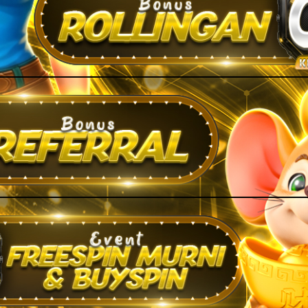
saja (wajib klaim livechat) jam 10.00 - 11.00 WIB (tidak boleh lewat / 
lah 5% dari total LOSE ( KEKALAHAN ) 1 minggu ( Senin - Minggu 
 yang dihitung adalah dari produk SPORTSBOOK .
VER MINGGUAN
500.000,- untuk mendapatkan BONUS CASHBACK ini .
berlaku untuk jenis permainan Slot Games
an akan di berikan dari Total Turn Over yang berarti perputaran b
ROLLINGAN
Total Rollingan 500.000 - 100.000.00
BONUS REFFERAL 1% ALL GAME
Total Rollingan 100.000.001 - 1.000.000
Total Rollingan di atas 1.000.000.001
rlaku Seumur hidup untuk member Majalah4D
tis masuk ketika downline anda melakukan bettingan di berbagai j