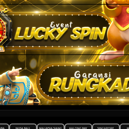
ALAH4D yang tidak mengikuti bonus deposit apapun.
 Wajib Melakukan Total Deposit Harian Rp.100.000
emua permainan PRAGMATIC PLAY & PG SOFT yang terdapat fitur B
laim 5X (GLOBAL)/ ID dan 1X claim Hanya bisa Claim max Rp.300.
apatkan Ticket LUCKY SPIN WHE
spin Rp 100.000 & kemenangan BUYSPIN Rp200.000 Setelah Dipoton
R 100.000 x 25% = IDR 25.000) baru dapat claim bonus freespin 25%
 300.000 = 1 Ticket SPIN WHEEL.
00.000 - modal buyspin IDR 200.000 = 200.000 x 20% = 40.000) baru da
 500.000 = 2 Ticket SPIN WHEEL.
asil kemenangan yang di dapatkan di grup Facebook dan grup Tel
 1.000.000 = 3 Ticket SPIN WHELL.
4D #MAJALAH4D.
Rp 3.000.000 = 4 Ticket SPIN WHELL.
p 5.000.000 = 5 Ticket + 1 Ticket Free SPIN WHEEL.
an melalui Livechat atau Whatsapp Official MAJALAH4D , dan bonus
d 50%
Rp 10.000.000 =7 Ticket + 3 Ticket Free SPIN WHELL.
00.000 dan seterusnya =10 Ticket + 5 Ticket Free SPIN WHEEL.
Majalah4D Dengan Min Deposit 50rb ( Yang Kalah Bermain Slot )
 ini Berlaku untuk Semua Member MAJALAH4D yang tidak Claim Promo/B
k Dapat Di Gabungkan Dengan Event-Event lainnya Seperti ( Koigat
Deposit Via Bank Dan Ewallet (Max Bonus 100rb) Khusus Bermain Slot
a Bank & Dompet Digital / Ewallet (Tidak berlaku untuk deposit pulsa).
dah saldo, wd, dll ), maka WAJIB KONFIRMASI TERLEBIH DAHULU K
OBA
NUSA BALI
MALAYSIA SIANG
HALONG BAY
SINGAPORE
M