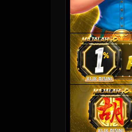
Syarat & Ketentuan :
1. Dibagikan setiap hari SENIN 
2. BONUS yang didapatkan ada
3. Total LOSE ( KEKALAHAN )
BONUS TURNO
4. Minimal LOSE adalah Rp. 
1. Promo Rollingan ini hanya 
2. Perhitungan Bonus Rolling
baik kalah maupun menang
BONUS
Rollingan 0.3%
Rollingan 0.5%
Rollingan 0.8%
1. Bonus Referral 1% ini be
2. Bonus Referral akan otoma