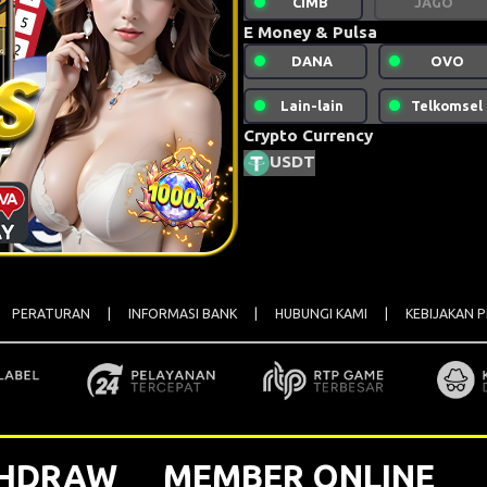
CIMB
JAGO
E Money & Pulsa
DANA
OVO
Lain-lain
Telkomsel
Crypto Currency
USDT
PERATURAN
|
INFORMASI BANK
|
HUBUNGI KAMI
|
KEBIJAKAN P
uta*** | Withdraw:
Rp.20,000
mut*** | Withdraw:
Rp.20,000
sil*** | Withdraw:
Rp.30,000
THDRAW
MEMBER ONLINE