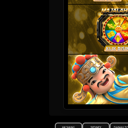
Syarat dan Ketentuan :
1. Berlaku untuk member MAJ
2. Untuk Mengikuti Event Ini
3. Event Hanya berlaku di s
4. Max BONUS Rp.1.500.000 C
FREESPIN).
Kategori Mend
5. Minimal klaim bonus Free
MAJALAH4D
- Free Spin 25% (kemenangan ID
- Deposit Capai Rp 100.000 - Rp
Buy Spin 20% (kemenangan IDR 4
- Deposit Capai Rp 301.000 - Rp
6. Wajib Share Screenshot h
- Deposit Capai Rp 501.000 - Rp
dengan #FreespinMAJALAH
- Deposit Capai Rp 1.001.000 - 
- Deposit Capai Rp 3.001.000 - R
7. Klaim hanya dapat dilakuk
Bonus Rungka
- Deposit Capai RP 5.001.000 - 
1x24 jam
- Deposit Capai diatas IDR 10.0
1. Bonus Khusus Semua Member 
Syarat & Ketentuan :
~> Event
8. Event Bonus Freespin Tida
2. Bonus Berlaku Untuk Member 
~> Promo berlaku untuk semua Vi
melanjutkan permainan ( Pin
HK SIANG
SYDNEY
DANAU T