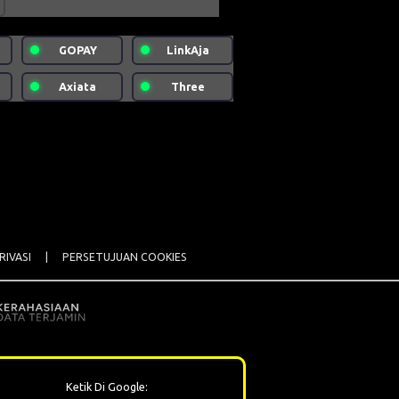
GOPAY
LinkAja
Axiata
Three
RIVASI
|
PERSETUJUAN COOKIES
Rp.210,000
Rp.1,980,000
Rp.990,000
Ketik Di Google: