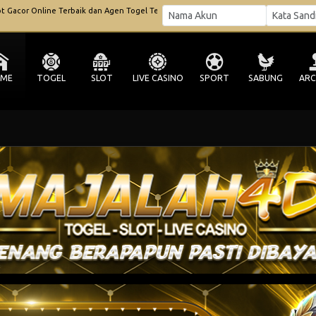
ik dan Agen Togel Terpercaya di Indonesia Lengkap Dengan Link Alternatif Resmi Mi
ME
TOGEL
SLOT
LIVE CASINO
SPORT
SABUNG
ARC