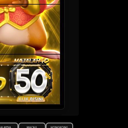
UY atau FREESPIN.
000. (KHUSUS EVENT BUY &
EL
g Modal.
pat claim bonus buyspin 20%
egram Official MAJALAH4D
 akan masuk paling lambat
onus apapun.
e ). Apabila member ingin
E CS MAJALAH4D atau bonus
ALAYSIA
MACAU
HONGKONG