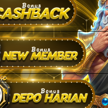
CK LIVE CASINO HINGGA 10%
an
 Rp.50.000.000 Mendapatkan 5%
1 - Rp.100.000.000 Mendapatkan 7%
001 Mendapatkan 10%
ini hanya berlaku untuk jenis permainan LIVE CASINO
 di hitung dari total kekalahan anda selama 1 minggu
ember 20%
kekalahan dari Selasa s/d Senin
Khusus Deposit Bank & E-wallet)-
0.000,-
ikan setiap hari Rabu & Di kreditkan secara otomatis
lakukan Withdraw. (Contoh : Depo 50.000 + 20% = 60.000 x 3 = 180.000 
 bonus kekalahan ini adalah Rp.100.000
hubungi live chat atau whatsapp