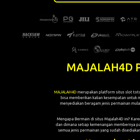
perm*** | Deposit:
koko***u | Deposit:
ell*** | Deposit:
dama*** | Deposit:
harj*** | Deposit:
MAJALAH4D Pla
sil*** | Deposit:
jasm*** | Deposit:
MAJALAH4D
merupakan platform situs slot tot
bisa memberikan kalian kesempatan untuk m
novit***ri | Deposit:
menyediakan beragam jenis permainan mulai 
int*** | Deposit:
Mengapa Bermain di situs Majalah4D ini? Karen
dan dimana setiap kemenangan membernya pasti 
semua jenis permainan yang sudah disediakan o