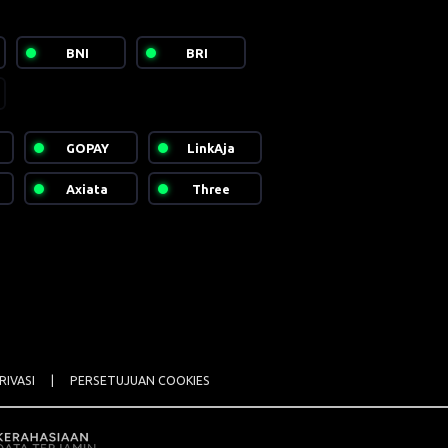
BNI
BRI
GOPAY
LinkAja
Axiata
Three
RIVASI
|
PERSETUJUAN COOKIES