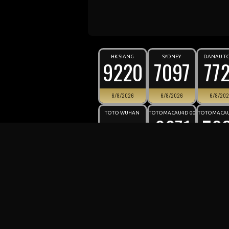
HK SIANG
SYDNEY
DANAU T
9220
7097
77
6/8/2026
6/8/2026
6/8/20
TOTO WUHAN
TOTOMACAU4D 00
TOTOMACAU
9971
56
1/1/1970
7/8/2026
6/8/20