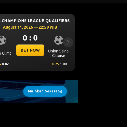
FOOTBALL F24 INTERNATIONAL
FRIENDLY
August 7, 2026 — 09:00 WIB
1 : 1
Next
BET NOW
gentina
e-Spain
0
0.52
0.00
-0.88
Mainkan Sekarang