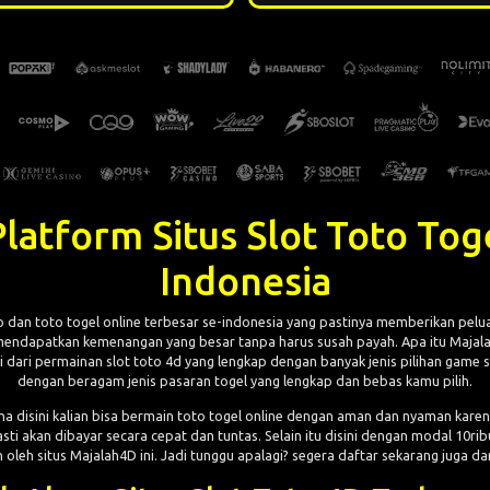
zami*** | Withdraw:
Rp.45,000
sit*** | Withdraw:
Rp.15,000
int*** | Withdraw:
Rp.25,000
gila*** | Withdraw:
Rp.30,000
rah*** | Withdraw:
Rp.15,000
tform Situs Slot Toto Toge
unja*** | Withdraw:
Rp.30,000
Indonesia
kama*** | Withdraw:
Rp.30,000
o dan toto togel online terbesar se-indonesia yang pastinya memberikan pelu
endapatkan kemenangan yang besar tanpa harus susah payah. Apa itu Majala
patri*** | Withdraw:
dari permainan slot toto 4d yang lengkap dengan banyak jenis pilihan game s
Rp.40,000
dengan beragam jenis pasaran togel yang lengkap dan bebas kamu pilih.
jasm*** | Withdraw:
a disini kalian bisa bermain toto togel online dengan aman dan nyaman karen
Rp.25,000
akan dibayar secara cepat dan tuntas. Selain itu disini dengan modal 10rib
leh situs Majalah4D ini. Jadi tunggu apalagi? segera daftar sekarang juga dan 