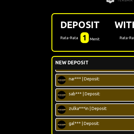
maya***i | Deposit:
DEPOSIT
WI
tam*** | Deposit:
1
Rata-Rata
Rata-Ra
Menit
par*** | Deposit:
firga***ro | Deposit:
NEW DEPOSIT
nar*** | Deposit:
sab*** | Deposit:
zulka***in | Deposit:
gal*** | Deposit: