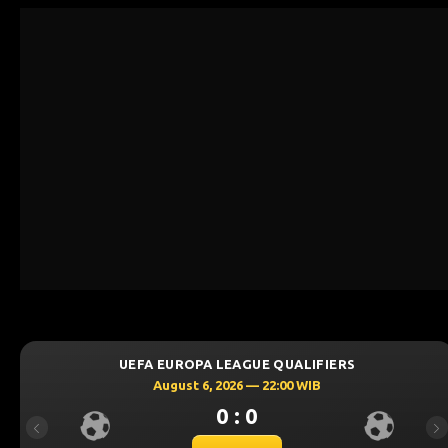
 EUROPA LEAGUE QUALIFIERS
UEFA E
August 6, 2026 — 22:00 WIB
Au
0 : 0
Previous
Ne