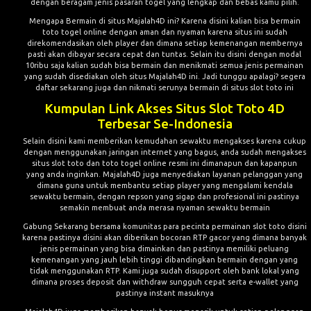
dengan beragam jenis pasaran togel yang lengkap dan bebas kamu pilih.
Mengapa Bermain di situs Majalah4D ini? Karena disini kalian bisa bermain
toto togel online dengan aman dan nyaman karena situs ini sudah
direkomendasikan oleh player dan dimana setiap kemenangan membernya
pasti akan dibayar secara cepat dan tuntas. Selain itu disini dengan modal
10ribu saja kalian sudah bisa bermain dan menikmati semua jenis permainan
yang sudah disediakan oleh situs Majalah4D ini. Jadi tunggu apalagi? segera
daftar sekarang juga dan nikmati serunya bermain di situs slot toto ini
Kumpulan Link Akses Situs Slot Toto 4D
Terbesar Se-Indonesia
Selain disini kami memberikan kemudahan sewaktu mengakses karena cukup
dengan menggunakan jaringan internet yang bagus, anda sudah mengakses
situs slot toto dan toto togel online resmi ini dimanapun dan kapanpun
yang anda inginkan. Majalah4D juga menyediakan layanan pelanggan yang
dimana guna untuk membantu setiap player yang mengalami kendala
sewaktu bermain, dengan repson yang sigap dan profesional ini pastinya
semakin membuat anda merasa nyaman sewaktu bermain
Gabung Sekarang bersama komunitas para pecinta permainan slot toto disini
karena pastinya disini akan diberikan bocoran RTP gacor yang dimana banyak
jenis permainan yang bisa dimainkan dan pastinya memiliki peluang
kemenangan yang jauh lebih tinggi dibandingkan bermain dengan yang
tidak menggunakan RTP. Kami juga sudah disupport oleh bank lokal yang
dimana proses deposit dan withdraw sungguh cepat serta e-wallet yang
pastinya instant masuknya