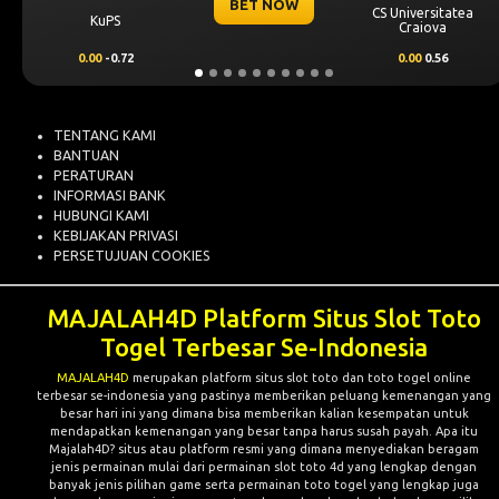
BET NOW
CS Universitatea
Red Bull Salzburg
Craiova
0.00
0.56
0.75
0.59
TENTANG KAMI
BANTUAN
PERATURAN
INFORMASI BANK
HUBUNGI KAMI
KEBIJAKAN PRIVASI
PERSETUJUAN COOKIES
MAJALAH4D Platform Situs Slot Toto
Togel Terbesar Se-Indonesia
MAJALAH4D
merupakan platform situs slot toto dan toto togel online
terbesar se-indonesia yang pastinya memberikan peluang kemenangan yang
besar hari ini yang dimana bisa memberikan kalian kesempatan untuk
mendapatkan kemenangan yang besar tanpa harus susah payah. Apa itu
Majalah4D? situs atau platform resmi yang dimana menyediakan beragam
jenis permainan mulai dari permainan slot toto 4d yang lengkap dengan
banyak jenis pilihan game serta permainan toto togel yang lengkap juga