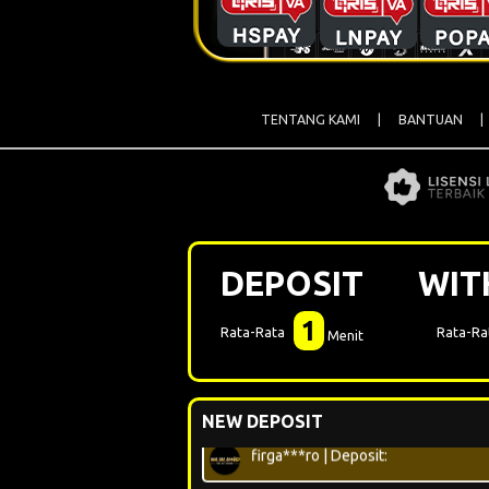
TENTANG KAMI
|
BANTUAN
|
cin*** | Deposit:
mut*** | Deposit:
DEPOSIT
WI
dim*** | Deposit:
1
Rata-Rata
Rata-Ra
Menit
tam*** | Deposit:
firga***ro | Deposit:
NEW DEPOSIT
ell*** | Deposit: