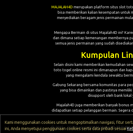
iswah***i | Deposit:
MAJALAH4D
merupakan platform situs slot tot
bisa memberikan kalian kesempatan untuk m
menyediakan beragam jenis permainan mulai 
anggr***an | Deposit:
Mengapa Bermain di situs Majalah4D ini? Karen
usa*** | Deposit:
dan dimana setiap kemenangan membernya pasti 
semua jenis permainan yang sudah disediakan o
rah*** | Deposit:
Kumpulan Link
Selain disini kami memberikan kemudahan sew
lai*** | Deposit:
toto togel online resmi ini dimanapun dan k
yang mengalami kendala sewaktu berma
nad*** | Deposit:
Gabung Sekarang bersama komunitas para pecin
yang bisa dimainkan dan pastinya memilik
oktav***i | Deposit:
disupport oleh bank lokal
Majalah4D juga memberikan banyak bonus men
uta*** | Deposit:
didapatkan setiap pelanggan bermain. Segera d
Kami menggunakan cookies untuk mengoptimalkan navigasi, fitur serta
kama*** | Deposit:
© 2015 - 2026 Copyright MAJALAH4D.
All Rights
ini, Anda menyetujui penggunaan cookies serta data pribadi sesuai
Keb