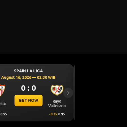
/8/2026
9/8/2026
9/8/2026
f Ninja
Wizard of Oz
SPAIN LA LIGA
August 17, 2026 — 02:30 WIB
0 : 0
Next
BET NOW
a Vigo
Osasuna
5
0.76
-0.25
-0.86