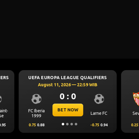
26
9/8/2026
9/8/2026
9/8/2026
9/8/2026
9
te and Luck
Thor's Hammer
Secret Scroll o
PCSO
7102
8/8/2026
nd of Easter
IERS
SPAIN LA LIGA
Island
August 16, 2026 — 00:30 WIB
0 : 0
BET NOW
amo
Alaves
Getafe
Celt
reb
0.88
0.00
0.57
0.00
-0.67
0.2