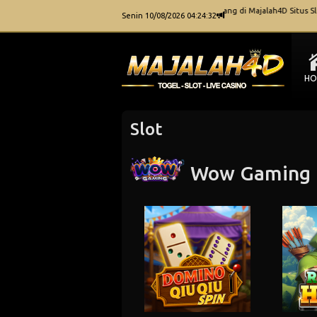
Selamat Datang di Majalah4D Situs Slot Gacor
Senin 10/08/2026 04:24:33
HO
Slot
Wow Gaming