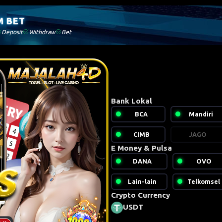
M BET
Deposit
Withdraw
Bet
Bank Lokal
BCA
Mandiri
CIMB
JAGO
E Money & Pulsa
DANA
OVO
Lain-lain
Telkomsel
Crypto Currency
USDT