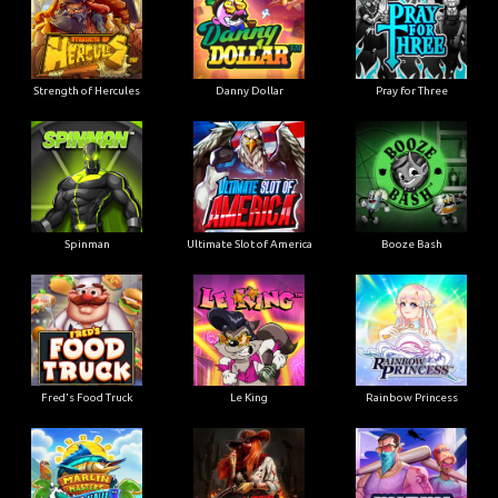
Strength of Hercules
Danny Dollar
Pray for Three
Ultimate Slot of America
Booze Bash
Spinman
Le King
Fred's Food Truck
Rainbow Princess