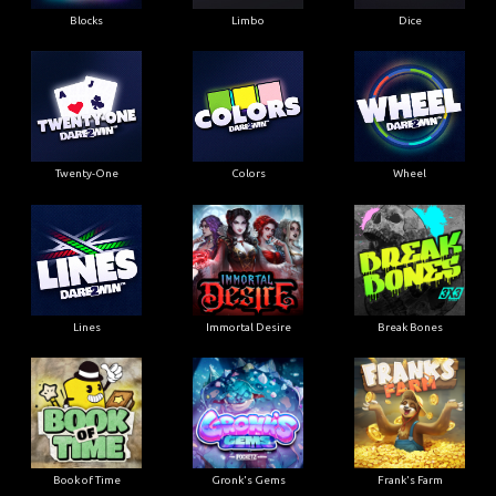
Blocks
Limbo
Dice
Twenty-One
Colors
Wheel
Lines
Immortal Desire
Break Bones
Book of Time
Gronk's Gems
Frank's Farm