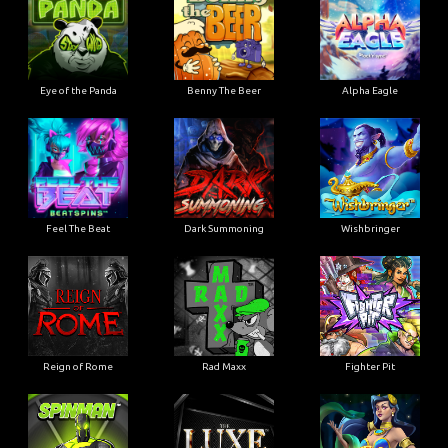
Eye of the Panda
Benny The Beer
Alpha Eagle
Feel The Beat
Dark Summoning
Wishbringer
Reign of Rome
Rad Maxx
Fighter Pit