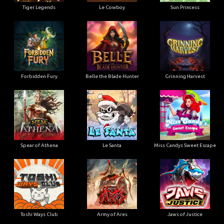
Tiger Legends
Le Cowboy
Sun Princess
Forbidden Fury
Belle the Blade Hunter
Grinning Harvest
Spear of Athena
Le Santa
Miss Candys Sweet Escape
Toshi Ways Club
Army of Ares
Jaws of Justice