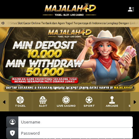
ine Terbaik dan Agen Togel Terpercaya di Indonesia Lengkap Dengan Link Alternatif Resmi Minimal De
TOGEL
SLOT
LIVE CASINO
SPORT
ARCADE
SABU