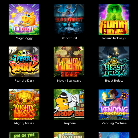
Magic Piggy
Bloodthirst
Ronin Stackways
Fear the Dark
Mayan Stackways
Beast Below
Mighty Masks
Drop'em
Vending Machine