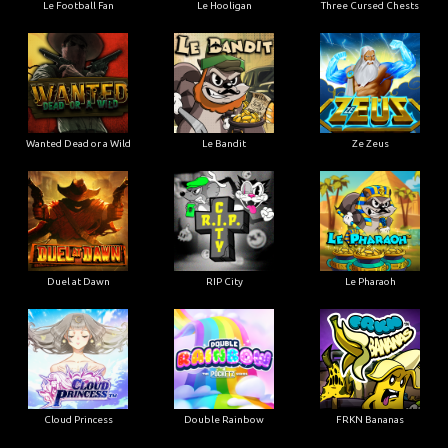
Le Football Fan
Le Hooligan
Three Cursed Chests
Wanted Dead or a Wild
Le Bandit
Ze Zeus
Duel at Dawn
RIP City
Le Pharaoh
Cloud Princess
Double Rainbow
FRKN Bananas