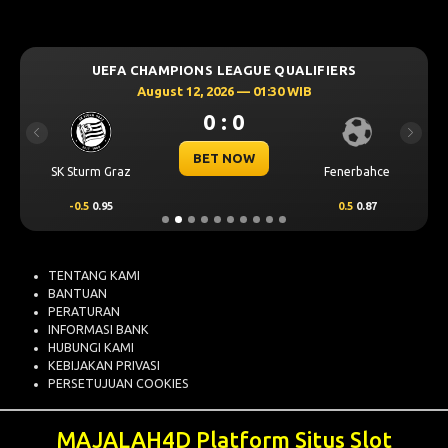
UEFA CHAMPIONS LEAGUE QUALIFIERS
August 12, 2026 — 01:30 WIB
0 : 0
Previous
Next
BET NOW
SK Sturm Graz
Fenerbahce
-0.5
0.95
0.5
0.87
TENTANG KAMI
BANTUAN
PERATURAN
INFORMASI BANK
HUBUNGI KAMI
KEBIJAKAN PRIVASI
PERSETUJUAN COOKIES
MAJALAH4D Platform Situs Slot