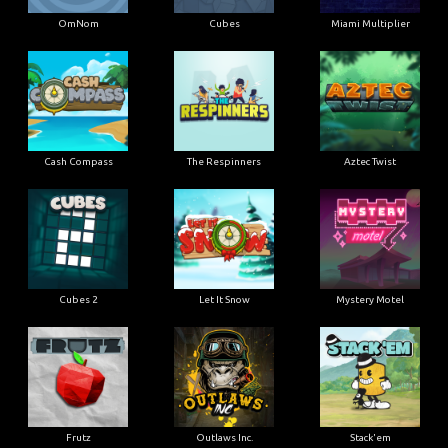
OmNom
Cubes
Miami Multiplier
Cash Compass
The Respinners
Aztec Twist
Cubes 2
Let It Snow
Mystery Motel
Frutz
Outlaws Inc.
Stack'em