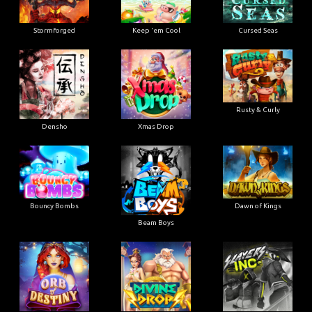
Stormforged
Keep 'em Cool
Cursed Seas
Rusty & Curly
Densho
Xmas Drop
Bouncy Bombs
Dawn of Kings
Beam Boys