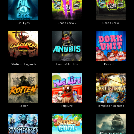
Evil Eyes
Chaos Crew 2
Chaos Crew
Gladiator Legends
Hand of Anubis
Dork Unit
Rotten
Pug Life
Temple of Torment