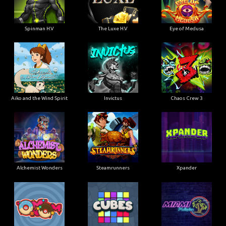
Spinman H.V
The Luxe H.V
Eye of Medusa
Aiko and the Wind Spirit
Invictus
Chaos Crew 3
Alchemist Wonders
Steamrunners
Xpander