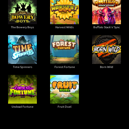
The Bowery Boys
Harvest Wilds
Buffalo Stack'n'Sync
Time Spinners
Forest Fortune
Born Wild
Undead Fortune
Fruit Duel