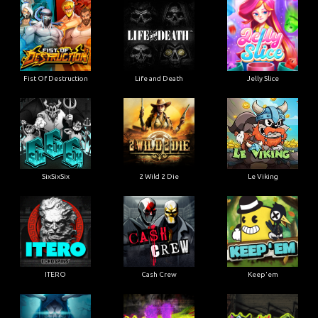
Fist Of Destruction
Life and Death
Jelly Slice
SixSixSix
2 Wild 2 Die
Le Viking
ITERO
Cash Crew
Keep'em