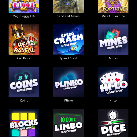
Magic Piggy OG
Sand and Ashes
Rise Of Fortuna
Red Pascal
Speed Crash
Mines
Coins
Plinko
Hi-Lo