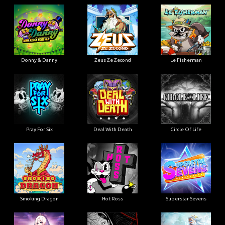
Donny & Danny
Zeus Ze Zecond
Le Fisherman
Pray For Six
Deal With Death
Circle Of Life
Smoking Dragon
Hot Ross
Superstar Sevens