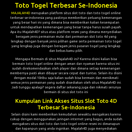
Toto Togel Terbesar Se-Indonesia
MAJALAH4D
merupakan platform situs slot toto dan toto togel online
terbesar se-indonesia yang pastinya memberikan peluang kemenangan
yang besar hari ini yang dimana bisa memberikan kalian kesempatan
untuk mendapatkan kemenangan yang besar tanpa harus susah payah.
Apa itu Majalah4D? situs atau platform resmi yang dimana menyediakan
beragam jenis permainan mulai dari permainan slot toto 4d yang
lengkap dengan banyak jenis pilihan game serta permainan toto togel
yang lengkap juga dengan beragam jenis pasaran togel yang lengkap
dan bebas kamu pilih.
Mengapa Bermain di situs Majalah4D ini? Karena disini kalian bisa
bermain toto togel online dengan aman dan nyaman karena situs ini
sudah direkomendasikan oleh player dan dimana setiap kemenangan
membernya pasti akan dibayar secara cepat dan tuntas. Selain itu disini
dengan modal 10ribu saja kalian sudah bisa bermain dan menikmati
semua jenis permainan yang sudah disediakan oleh situs Majalah4D ini.
Jadi tunggu apalagi? segera daftar sekarang juga dan nikmati serunya
bermain di situs slot toto ini
Kumpulan Link Akses Situs Slot Toto 4D
Terbesar Se-Indonesia
Selain disini kami memberikan kemudahan sewaktu mengakses karena
cukup dengan menggunakan jaringan internet yang bagus, anda sudah
mengakses situs slot toto dan toto togel online resmi ini dimanapun
dan kapanpun yang anda inginkan. Majalah4D juga menyediakan