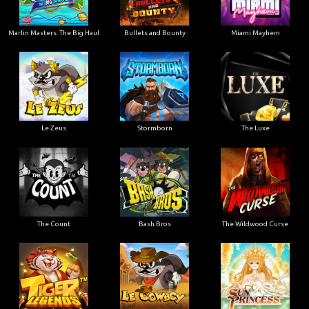
Marlin Masters: The Big Haul
Bullets and Bounty
Miami Mayhem
Le Zeus
Stormborn
The Luxe
The Count
Bash Bros
The Wildwood Curse