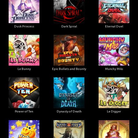
Dusk Princess
Dark Spiral
Eternal Duel
Le Bunny
Epic Bullets and Bounty
Munchy Milo
Power of Ten
Dynasty of Death
Le Digger