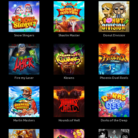
Snow Slingers
Shaolin Master
Donut Division
Fire my Laser
Klowns
Phoenix Duel Reels
Marlin Masters
Hounds of Hell
Dorks of the Deep