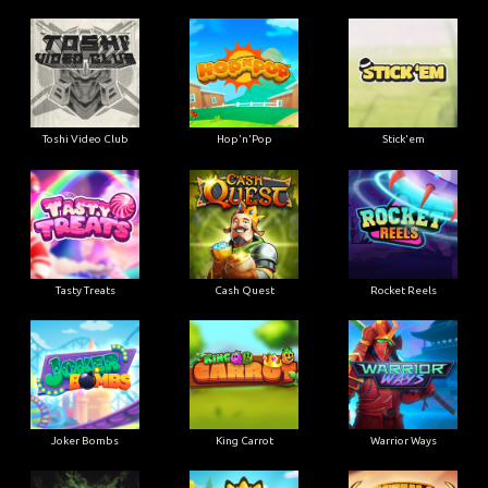
Toshi Video Club
Hop'n'Pop
Stick'em
Tasty Treats
Cash Quest
Rocket Reels
Joker Bombs
King Carrot
Warrior Ways